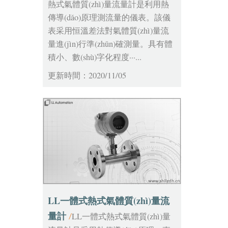
熱式氣體質(zhì)量流量計是利用熱
傳導(dǎo)原理測流量的儀表。該儀
表采用恒溫差法對氣體質(zhì)量流
量進(jìn)行準(zhǔn)確測量。具有體
積小、數(shù)字化程度···...
更新時間：2020/11/05
LL一體式熱式氣體質(zhì)量流
量計
LL一體式熱式氣體質(zhì)量
/