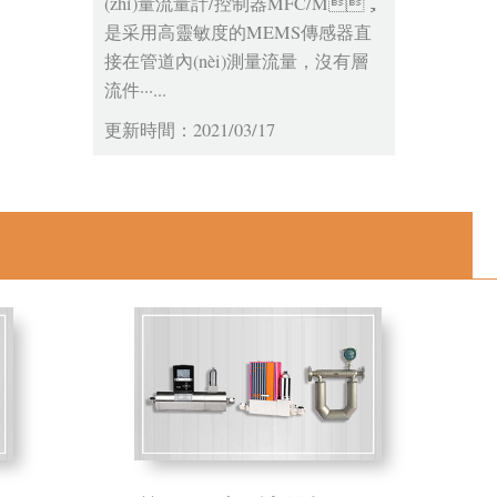
(zhì)量流量計/控制器MFC/M，
是采用高靈敏度的MEMS傳感器直
接在管道內(nèi)測量流量，沒有層
流件···...
更新時間：2021/03/17