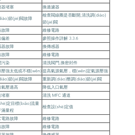
濾器堵塞
換過濾器
檢查閥線圈是否斷開,清洗調(diào)
diào)節(jié)閥故障
節(jié)閥
路故障
維修電路
點偏差
參照操作詳解 3.3.6
感器故障
換傳感器
路故障
維修電路
門污染
清洗閥門,換密封件
壓強太低或不穩(wěn)
提高氣源氣壓，穩(wěn)定氣源壓強
diào)節(jié)閥故障
重新調(diào)整調(diào)節(jié)閥
口氣壓過高
降低入口氣壓
道堵塞
清洗 MFC 通道
shè)定目標(biāo)流量
檢查設(shè)定值
于滿量程
它電路故障
維修電路
路故障
維修電路
感器故障
換傳感器