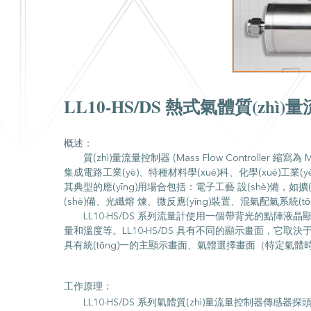
LL10-HS/DS 熱式氣體質(zhì
概述：
質(zhì)量流量控制器 (Mass Flow Controller 縮寫
集成電路工業(yè)、特種材料學(xué)科、化學(xué)工
其典型的應(yīng)用場合包括：電子工藝 設(shè)備，如擴
(shè)備、光纖熔 煉、微反應(yīng)裝置、混氣配氣系統(t
LL10-HS/DS 系列流量計使用一個帶背光的點陣液晶顯示器
量和溫度等。LL10-HS/DS 具有不同的顯示畫面，
具有統(tǒng)一的主顯示畫面、氣體選擇畫面（特定氣體時本
工作原理：
LL10-HS/DS 系列氣體質(zhì)量流量控制器傳感器探