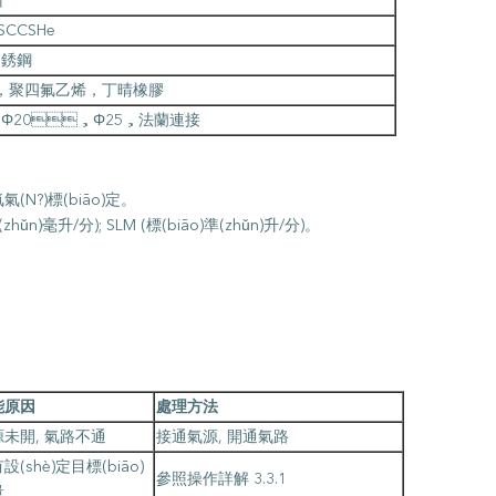
針
9SCCSHe
 不銹鋼
，聚四氟乙烯，丁晴橡膠
，Φ20，Φ25，法蘭連接
N?)標(biāo)定。
hǔn)毫升/分); SLM (標(biāo)準(zhǔn)升/分)。
能原因
處理方法
未開, 氣路不通
接通氣源, 開通氣路
設(shè)定目標(biāo)
參照操作詳解 3.3.1
量