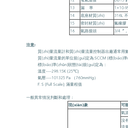
12
電氣連接
DB15 
13
漏 率
1×10-
14
底座材質(zhì)
316L
15
密封材質(zhì)
氟橡膠
16
氣路接頭
3/4〞
注意:
質(zhì)量流量計和質(zhì)量流量控制器出廠通常用氮氣(
質(zhì)量流量的單位規(guī)定為:SCCM (標(biāo)準(z
標(biāo)準(zhǔn)狀態(tài)規(guī)定為：
溫度-----298.15K (25℃);
氣壓-----101325 Pa （760mmHg）
F. S (Full Scale); 滿量程值
一般異常情況判斷和處理：
現(xiàn)象
可
氣源
沒有
流