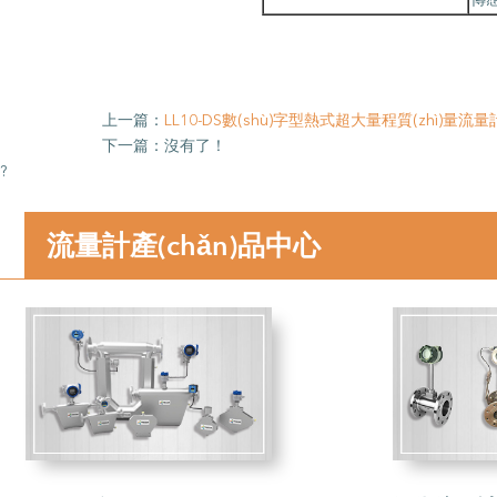
上一篇：
LL10-DS數(shù)字型熱式超大量程質(zhì)量流
下一篇：沒有了！
?
流量計產(chǎn)品中心