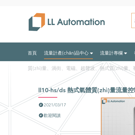
首頁
流量計產(chǎn)品中心
流量計專欄
質(zhì)量、渦街、電磁、超聲波、熱式質(zhì)量
ll10-hs/ds 熱式氣體質(zhì)量流量
2021/03/17
歡迎閱讀