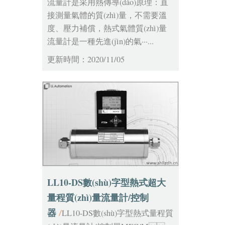
流量計是采用熱傳導(dǎo)原理：直
接測量氣體的質(zhì)量，不需要溫
度、壓力補償，熱式氣體質(zhì)量
流量計是一種先進(jìn)的氣···...
更新時間：2020/11/05
LL10-DS數(shù)字型熱式超大
量程質(zhì)量流量計/控制
器
LL10-DS數(shù)字型熱式量程質
/