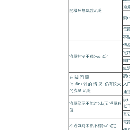
過
開機后無氣體流過
調(
電
零
傳
電
流量控制不穩(wěn)定
閥
氣源
調(
在 閥 門 關
(guān) 閉 的 情 況 ,仍有較大
入
的流量 流過
通
設(
流量顯示不能達(dá)到滿量程
低
值
其
電
不通氣時零點不穩(wěn)定
傳