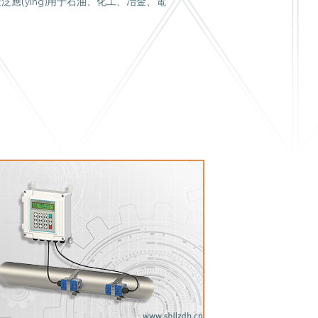
廣泛應(yīng)用于石油、化工、冶金、電