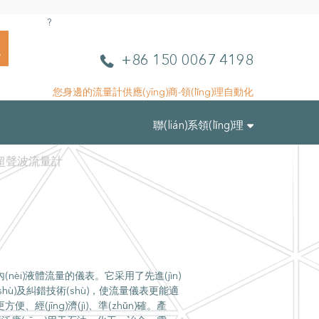
?
L
電
+86 150 0067 4198
L
話
A
您身邊的流量計供應(yīng)商-領(lǐng)理自動化
u
t
聯(lián)系領(lǐng)理
o
m
超聲波流量計
a
t
i
o
n
)液體流量的儀表。它采用了先進(jìn)
hù)及糾錯技術(shù)，使流量儀表更能適
、經(jīng)濟(jì)、準(zhǔn)確。產