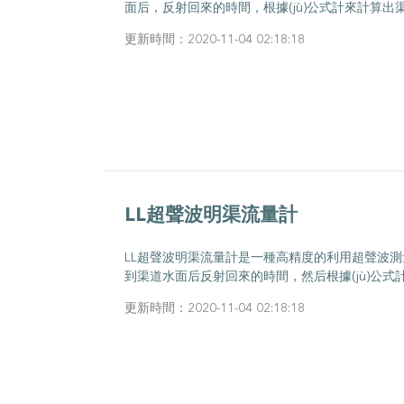
面后，反射回來的時間，根據(jù)公式計來計算出渠道
更新時間：2020-11-04 02:18:18
LL超聲波明渠流量計
LL超聲波明渠流量計是一種高精度的利用超聲波測
到渠道水面后反射回來的時間，然后根據(jù)公式計
更新時間：2020-11-04 02:18:18