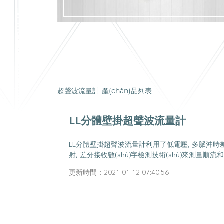
超聲波流量計-產(chǎn)品列表
LL分體壁掛超聲波流量計
LL分體壁掛超聲波流量計利用了低電壓, 多脈沖時差
射, 差分接收數(shù)字檢測技術(shù)來測量順流
更新時間：2021-01-12 07:40:56